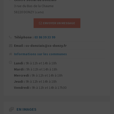
3 rue du Bas de la Chaume
58220 DONZY
(carte)
ENVOYER UN MESSAGE
Téléphone :
03 86 39 33 99
Email : cs-donziais@cs-donzy.fr
Informations sur les communes
Lundi :
9h à 12h et 14h à 18h
Mardi :
9h à 12h et 14h à 18h
Mercredi :
9h à 12h et 14h à 18h
Jeudi :
9h à 12h et 14h à 18h
Vendredi :
9h à 12h et 14h à 17h30
EN IMAGES