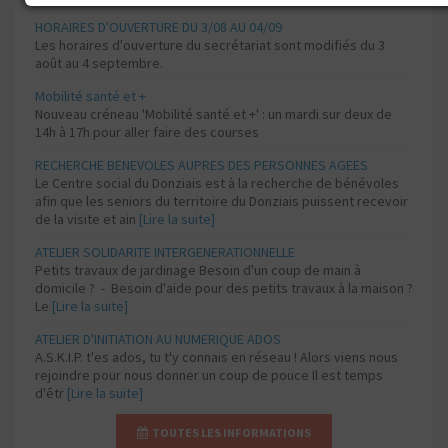
HORAIRES D'OUVERTURE DU 3/08 AU 04/09
Les horaires d'ouverture du secrétariat sont modifiés du 3
août au 4 septembre.
Mobilité santé et +
Nouveau créneau 'Mobilité santé et +' : un mardi sur deux de
14h à 17h pour aller faire des courses
RECHERCHE BENEVOLES AUPRES DES PERSONNES AGEES
Le Centre social du Donziais est à la recherche de bénévoles
afin que les seniors du territoire du Donziais puissent recevoir
de la visite et ain
[Lire la suite]
ATELIER SOLIDARITE INTERGENERATIONNELLE
Petits travaux de jardinage Besoin d'un coup de main à
domicile ? - Besoin d'aide pour des petits travaux à la maison ?
Le
[Lire la suite]
ATELIER D'INITIATION AU NUMERIQUE ADOS
A.S.K.I.P. t'es ados, tu t'y connais en réseau ! Alors viens nous
rejoindre pour nous donner un coup de pouce Il est temps
d'êtr
[Lire la suite]
TOUTES LES INFORMATIONS