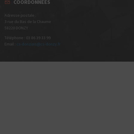
COORDONNÉES
Adresse postale :
3 rue du Bas de la Chaume
58220 DONZY
Téléphone : 03 86 39 33 99
Email :
cs-donziais@cs-donzy.fr