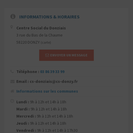
INFORMATIONS & HORAIRES
Centre Social du Donziais
3 rue du Bas de la Chaume
58220 DONZY
(carte)
ENVOYER UN MESSAGE
Téléphone :
03 86 39 33 99
Email : cs-donziais@cs-donzy.fr
Informations sur les communes
Lundi :
9h à 12h et 14h à 18h
Mardi :
9h à 12h et 14h à 18h
Mercredi :
9h à 12h et 14h à 18h
Jeudi :
9h à 12h et 14h à 18h
Vendredi :
9h à 12h et 14h à 17h30