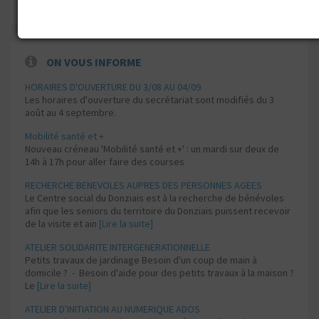
ON VOUS INFORME
HORAIRES D'OUVERTURE DU 3/08 AU 04/09
Les horaires d'ouverture du secrétariat sont modifiés du 3
août au 4 septembre.
Mobilité santé et +
Nouveau créneau 'Mobilité santé et +' : un mardi sur deux de
14h à 17h pour aller faire des courses
RECHERCHE BENEVOLES AUPRES DES PERSONNES AGEES
Le Centre social du Donziais est à la recherche de bénévoles
afin que les seniors du territoire du Donziais puissent recevoir
de la visite et ain
[Lire la suite]
ATELIER SOLIDARITE INTERGENERATIONNELLE
Petits travaux de jardinage Besoin d'un coup de main à
domicile ? - Besoin d'aide pour des petits travaux à la maison ?
Le
[Lire la suite]
ATELIER D'INITIATION AU NUMERIQUE ADOS