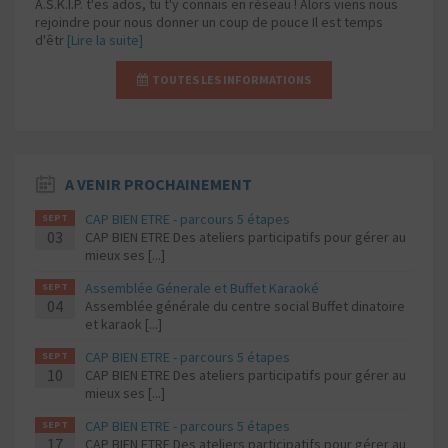
A.S.K.I.P. t'es ados, tu t'y connais en réseau ! Alors viens nous
rejoindre pour nous donner un coup de pouce Il est temps
d'êtr
[Lire la suite]
TOUTES LES INFORMATIONS
A VENIR PROCHAINEMENT
CAP BIEN ETRE - parcours 5 étapes
SEPT
03
CAP BIEN ETRE Des ateliers participatifs pour gérer au
mieux ses [...]
Assemblée Génerale et Buffet Karaoké
SEPT
04
Assemblée générale du centre social Buffet dinatoire
et karaok [...]
CAP BIEN ETRE - parcours 5 étapes
SEPT
10
CAP BIEN ETRE Des ateliers participatifs pour gérer au
mieux ses [...]
CAP BIEN ETRE - parcours 5 étapes
SEPT
17
CAP BIEN ETRE Des ateliers participatifs pour gérer au