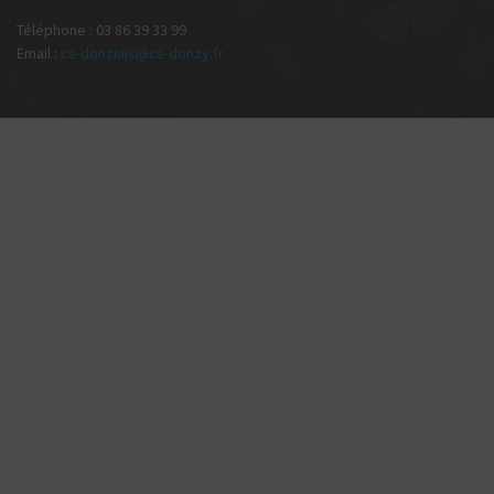
Téléphone : 03 86 39 33 99
Email :
cs-donziais@cs-donzy.fr