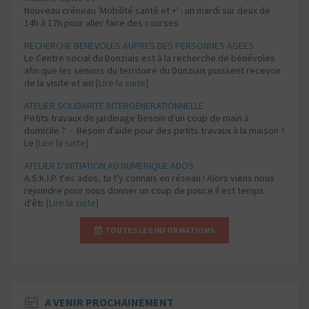
Nouveau créneau 'Mobilité santé et +' : un mardi sur deux de
14h à 17h pour aller faire des courses
RECHERCHE BENEVOLES AUPRES DES PERSONNES AGEES
Le Centre social du Donziais est à la recherche de bénévoles
afin que les seniors du territoire du Donziais puissent recevoir
de la visite et ain
[Lire la suite]
ATELIER SOLIDARITE INTERGENERATIONNELLE
Petits travaux de jardinage Besoin d'un coup de main à
domicile ? - Besoin d'aide pour des petits travaux à la maison ?
Le
[Lire la suite]
ATELIER D'INITIATION AU NUMERIQUE ADOS
A.S.K.I.P. t'es ados, tu t'y connais en réseau ! Alors viens nous
rejoindre pour nous donner un coup de pouce Il est temps
d'êtr
[Lire la suite]
TOUTES LES INFORMATIONS
A VENIR PROCHAINEMENT