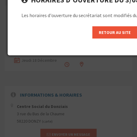
Les horaires d'ouverture du secrétariat sont modifiés d
FERMETURE
18
DU
SECRETARIAT -
DÉC
RETOUR AU SITE
FÊTES DE FIN
D'ANNEES 2025
Jeudi 18 Décembre
INFORMATIONS & HORAIRES
Centre Social du Donziais
3 rue du Bas de la Chaume
58220 DONZY
(carte)
ENVOYER UN MESSAGE