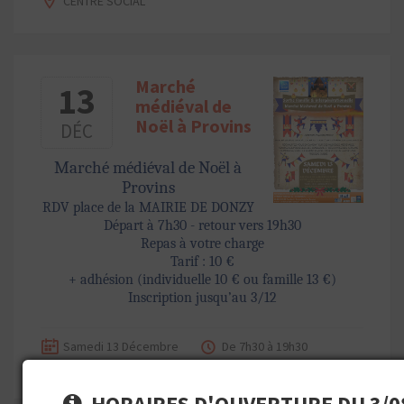
CENTRE SOCIAL
Marché
13
médiéval de
Noël à Provins
DÉC
Marché médiéval de Noël à
Provins
RDV place de la MAIRIE DE DONZY
Départ à 7h30 - retour vers 19h30
Repas à votre charge
Tarif : 10 €
+ adhésion (individuelle 10 € ou famille 13 €)
Inscription jusqu’au 3/12
Samedi 13 Décembre
De 7h30 à 19h30
HORAIRES D'OUVERTURE DU 3/08